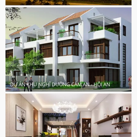
DỰ ÁN KHU NGHĨ DƯỠNG CẨM AN - HỘI AN