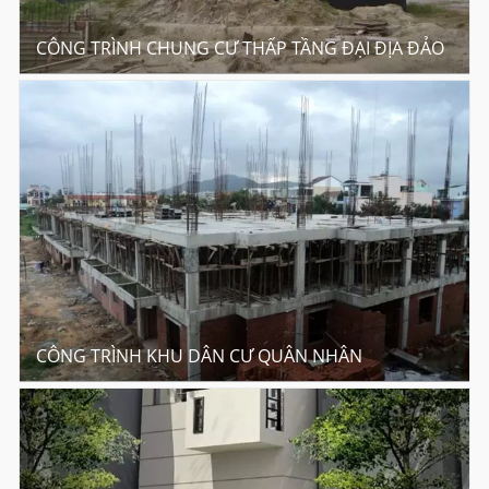
CÔNG TRÌNH CHUNG CƯ THẤP TẦNG ĐẠI ĐỊA ĐẢO
CÔNG TRÌNH KHU DÂN CƯ QUÂN NHÂN