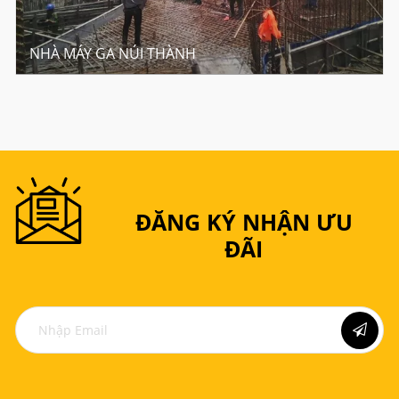
NHÀ MÁY GA NÚI THÀNH
ĐĂNG KÝ NHẬN ƯU
ĐÃI