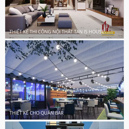
THIẾT KẾ THI CÔNG NỘI THẤT TAN IS HOUSE
THIẾT KẾ CHO QUÁN BAR