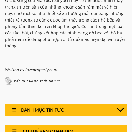
Ở các vùng của Ma-rốc, loại gạch này có thể được nhìn thấy
trang trí trên sàn của những khoảng sân râm mát và hiện
nay, nhờ một số nhà thiết kế xu hướng mắt đại bàng, những
thiết kế tương tự cũng được tìm thấy trong các nhà bếp và
phòng tắm thiết kế trên khắp thế giới. Có sẵn trong một loạt
các sắc thái, chúng kết hợp các hình dạng đồ họa với bộ ba
phối màu dễ dàng phù hợp với tủ quần áo hiện đại và truyền
thống.
Written by loveproperty.com
,
kiến trúc và nội thất
tin tức
DANH MỤC TIN TỨC
CÓ THỂ BẠN QUAN TÂM