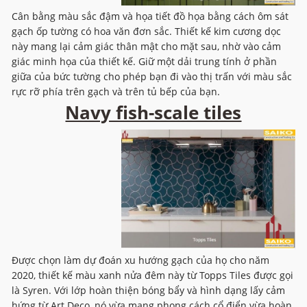
Cân bằng màu sắc đậm và họa tiết đồ họa bằng cách ôm sát
gạch ốp tường có hoa văn đơn sắc. Thiết kế kim cương dọc
này mang lại cảm giác thân mật cho mặt sau, nhờ vào cảm
giác minh họa của thiết kế. Giữ một dải trung tính ở phần
giữa của bức tường cho phép bạn đi vào thị trấn với màu sắc
rực rỡ phía trên gạch và trên tủ bếp của bạn.
Navy fish-scale tiles
Được chọn làm dự đoán xu hướng gạch của họ cho năm
2020, thiết kế màu xanh nửa đêm này từ Topps Tiles được gọi
là Syren. Với lớp hoàn thiện bóng bẩy và hình dạng lấy cảm
hứng từ Art Deco, nó vừa mang phong cách cổ điển vừa hoàn