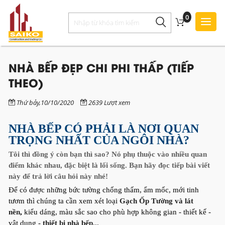
0
Toggl
Style
NHÀ BẾP ĐẸP CHI PHI THẤP (TIẾP
THEO)
Thứ bảy,10/10/2020
2639 Lượt xem
NHÀ BẾP CÓ PHẢI LÀ NƠI QUAN
TRỌNG NHẤT CỦA NGÔI NHÀ?
Tôi thì đồng ý còn bạn thì sao? Nó phụ thuộc vào nhiều quan
điểm khác nhau, đặc biệt là lối sống. Bạn hãy đọc tiếp bài viết
này để trả lời câu hỏi này nhé!
Để có được những bức tường chống thấm, ẩm mốc, mới tinh
tươm thì chúng ta cần xem xét loại
Gạch Ốp Tường và lát
nền
,
kiểu dáng, màu sắc sao cho phù hợp không gian - thiết kế -
vật dụng -
thiết bị nhà bếp
...