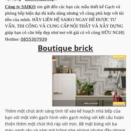
Công ty SAIKO
xin gửi đến các bạn các mẫu thiết kế Gạch và
phòng bếp hiện đại đủ kiểu dáng nhưng vô cùng phù hợp với túi
tiền của mình. HÃY LIÊN HỆ SAIKO NGAY ĐỂ ĐƯỢC TƯ
VẤN, THI CÔNG VÀ CUNG CẤP NỘI THẤT VÀ XÂY DỰNG
giúp bạn có căn bếp đẹp như mơ với giá cả vô cùng HỮU NGHỊ:
0855307939
Hotline:
Boutique brick
Thêm một chút ánh sáng tinh tế vào kế hoạch nhà bếp của
bạn với một viên gạch hình viên gạch mỏng với kết cấu hoàn
thiện thêm một chút thô ráp với mịn. Bề mặt bóng với ba
màu xanh rêu và xám mờ trông nhẹ nhàng nhưng đầy phong