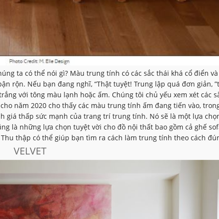
úng ta có thể nói gì? Màu trung tính có các sắc thái khá cổ điển và
ận rộn. Nếu bạn đang nghĩ, “Thật tuyệt! Trung lập quá đơn giản, ”t
 trắng với tông màu lạnh hoặc ấm. Chúng tôi chủ yếu xem xét các s
cho năm 2020 cho thấy các màu trung tính ấm đang tiến vào, trong
 giá thấp sức mạnh của trang trí trung tính. Nó sẽ là một lựa chọ
ng là những lựa chọn tuyệt vời cho đồ nội thất bao gồm cả ghế sof
 Thu thập có thể giúp bạn tìm ra cách làm trung tính theo cách đú
VELVET