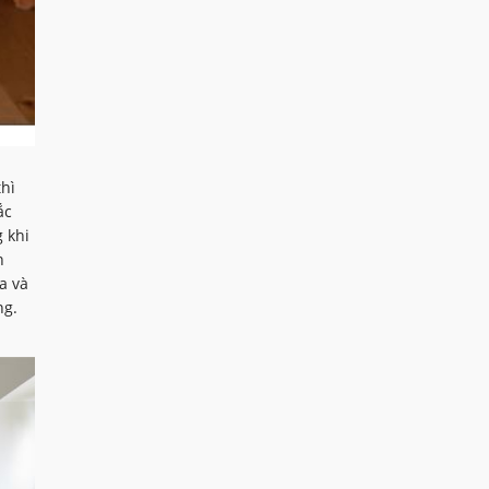
hì
ắc
 khi
n
a và
ng.