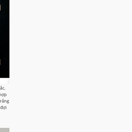
ắc,
 hợp
trắng
 đợi