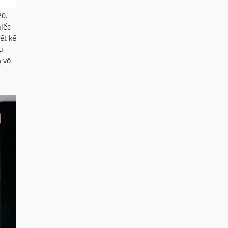
20.
iếc
ết kế
u
 vô