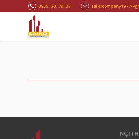
0855. 30. 79. 39
saikocompany1977@gm
NỘI TH