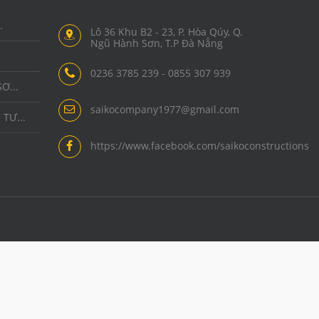
.
Lô 36 Khu B2 - 23, P. Hòa Qúy, Q.
Ngũ Hành Sơn, T.P Đà Nẵng
0236 3785 239 - 0855 307 939
Ơ...
saikocompany1977@gmail.com
TƯ...
https://www.facebook.com/saikoconstructions