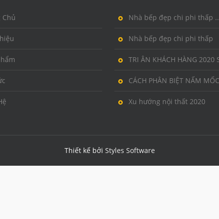
g Chủ
Nhà bếp đẹp chi phi thấp ..
thiệu
Nhà bếp đẹp chi phi thấp
phẩm
TRI ÂN KHÁCH HÀNG 2020 S
ức
CÁCH PHÂN BIỆT NẤM MỐC 
Hệ
Xu hướng nội thất 2020
Thiết kế bởi
Styles Software